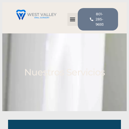
801-
285-
9693
Nuestros Servicios