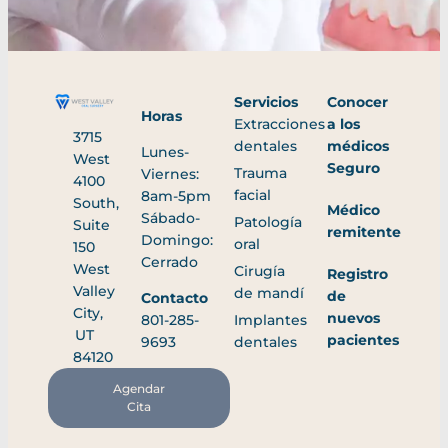
Servicios
Conocer
Horas
Extracciones
a los
3715
dentales
médicos
Lunes-
West
Seguro
Trauma
Viernes:
4100
facial
8am-5pm
South,
Médico
Sábado-
Patología
Suite
remitente
Domingo:
oral
150
Cerrado
West
Cirugía
Registro
Valley
de mandí
de
Contacto
City,
nuevos
801-285-
Implantes
UT
pacientes
9693
dentales
84120
Agendar
Cita